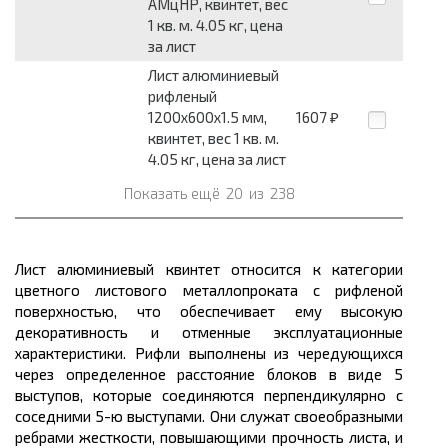
АМцНР, квинтет, вес
1 кв. м. 4.05 кг, цена
за лист
Лист алюминиевый
рифленый
1200x600x1.5 мм,
1607
₽
квинтет, вес 1 кв. м.
4.05 кг, цена за лист
Показать ещё
20
из
238
Лист алюминиевый квинтет относится к категории
цветного листового
металлопроката
с рифленой
поверхностью, что обеспечивает ему высокую
декоративность и отменные эксплуатационные
характеристики. Рифли выполнены из чередующихся
через определенное расстояние блоков в виде 5
выступов, которые соединяются перпендикулярно с
соседними 5-ю выступами. Они служат своеобразными
ребрами жесткости, повышающими прочность листа, и