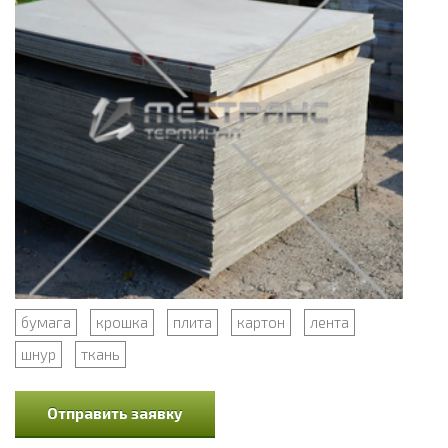
бумага
крошка
плита
картон
лента
шнур
ткань
Отправить заявку