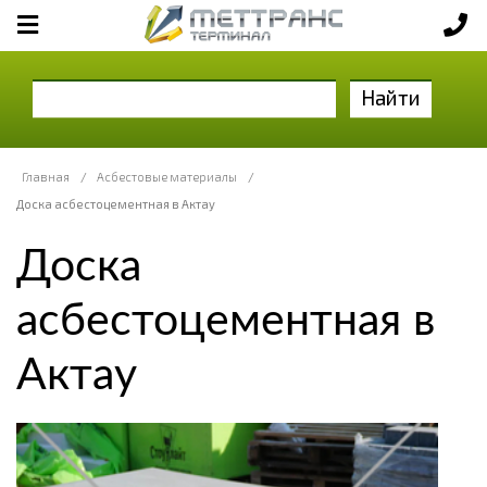
Найти
Главная
/
Асбестовые материалы
/
Доска асбестоцементная в Актау
Доска
асбестоцементная в
Актау