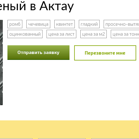
еный в Актау
ромб
чечевица
квинтет
гладкий
просечно-вытя
оцинкованный
цена за лист
цена за м2
цена за тон
Отправить заявку
Перезвоните мне