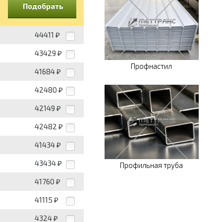
Подобрать
44411
₽
43429
₽
Профнастил
41684
₽
42480
₽
42149
₽
42482
₽
41434
₽
43434
₽
Профильная труба
41760
₽
41115
₽
4324
₽