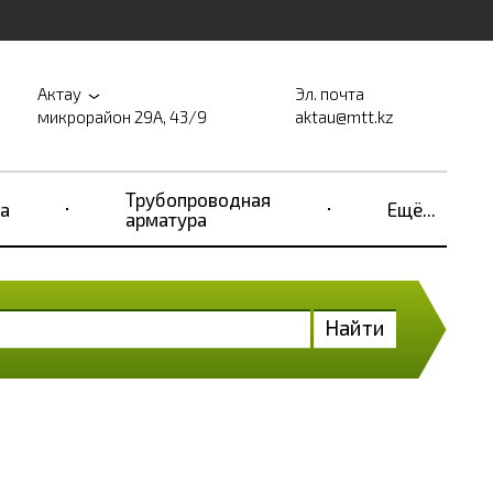
Актау
Эл. почта
микрорайон 29А, 43/9
aktau@mtt.kz
Трубопроводная
а
Ещё...
арматура
Найти