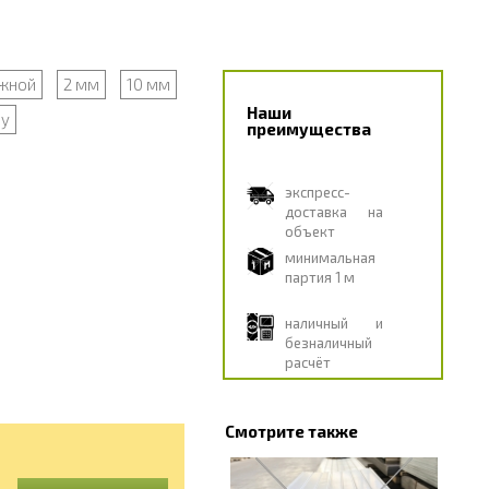
жной
2 мм
10 мм
Наши
ну
преимущества
экспресс-
доставка на
объект
минимальная
партия 1 м
наличный и
безналичный
расчёт
Смотрите также