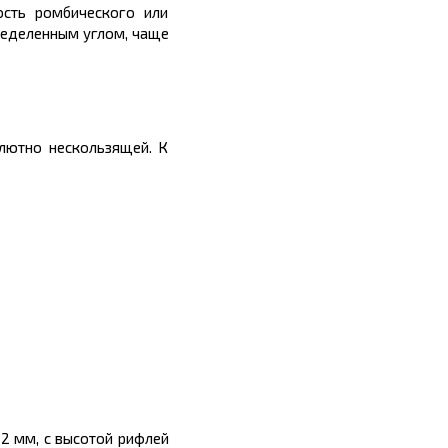
ость ромбического или
пределенным углом, чаще
лютно нескользящей. К
12 мм, с высотой рифлей