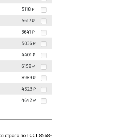
5118
₽
5617
₽
3641
₽
5036
₽
4401
₽
6158
₽
8989
₽
4523
₽
4642
₽
ся строго по ГОСТ 8568-