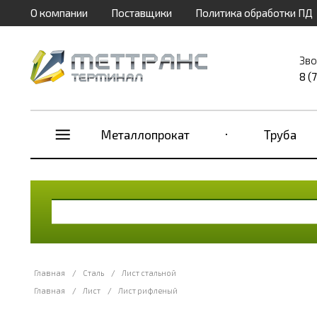
О компании
Поставщики
Политика обработки ПД
Зво
8 (
Металлопрокат
Труба
Главная
/
Сталь
/
Лист стальной
Главная
/
Лист
/
Лист рифленый