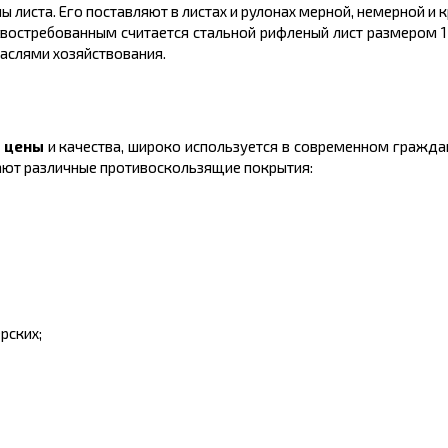
ны листа. Его поставляют в листах и рулонах мерной, немерной и
е востребованным считается стальной рифленый лист размером
аслями хозяйствования.
е
цены
и качества, широко используется в современном гражд
вают различные противоскользящие покрытия:
рских;