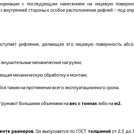
еформации с последующим нанесением на лицевую поверхн
й с внутренней стороны и особое расположение рифлей – под о
ыступает рифление, делающее его лицевую поверхность абсо
 внушительные механические нагрузки;
ающая механическую обработку и монтаж;
йся таким на протяжении всего эксплуатационного срока.
 отгружают большими объемами на
вес
в
тоннах
либо на
м2.
енте размеров
. Он выпускается по ГОСТ
толщиной
от 2,5 до 