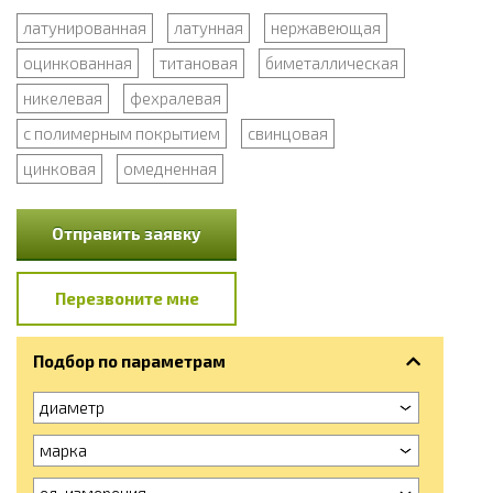
латунированная
латунная
нержавеющая
оцинкованная
титановая
биметаллическая
никелевая
фехралевая
с полимерным покрытием
свинцовая
цинковая
омедненная
Отправить заявку
Перезвоните мне
Подбор по параметрам
диаметр
марка
ед. измерения