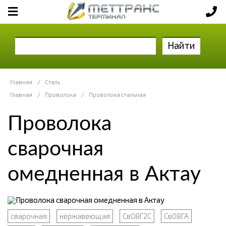
Найти
Главная
/
Сталь
Главная
/
Проволока
/
Проволока стальная
Проволока
сварочная
омедненная в Актау
сварочная
нержавеющая
Св08Г2С
Св08ГА