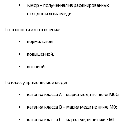
КМор – полученная из рафинированных
отходов и лома меди.
По точности изготовления:
нормальной;
повышенной;
высокой.
П
о классу применяемой меди:
катанка класса А – марка меди не ниже М00;
катанка класса В – марка меди не ниже М0;
катанка класса С – марка меди не ниже М1.