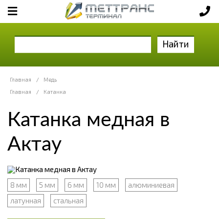
Найти
Главная
/
Медь
Главная
/
Катанка
Катанка медная в
Актау
8 мм
5 мм
6 мм
10 мм
алюминиевая
латунная
стальная