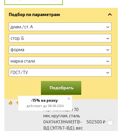
Подбор по параметрам
диам./ст. А
стор. Б
форма
марка стали
ГОСТ/ТУ
Подобрать
-15% на резку
Поковка
действует до 08.08.2026
нержавеющая 70
мм, круглая, сталь
04Х14К13Н4М3ТВ-
502500
₽
ВД (ЭП767-ВД), вес