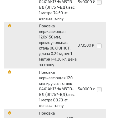
04Х14К13Н4М3ТВ-
540000
₽
ВД (ЭП767-ВД), вес
1 метра 74.60 кг,
цена за тонну
Поковка
нержавеющая
120x150 мм,
прямоугольная,
373500
₽
сталь 08Х18Н10Т,
длина 0.29 м, вес 1
метра 141.30 кг, цена
за тонну
Поковка
нержавеющая 120
мм, круглая, сталь
04Х14К13Н4М3ТВ-
540000
₽
ВД (ЭП767-ВД), вес
1 метра 88.78 кг,
цена за тонну
Поковка