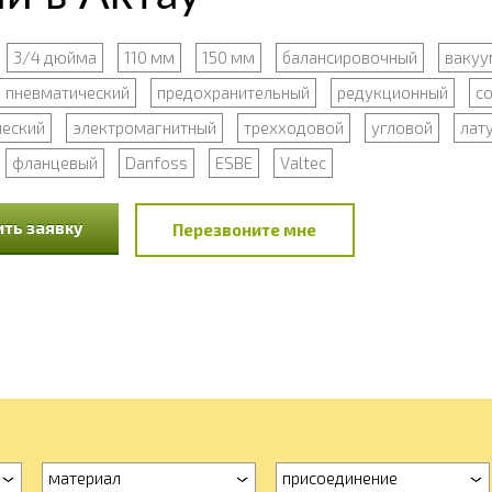
3/4 дюйма
110 мм
150 мм
балансировочный
вакуу
пневматический
предохранительный
редукционный
с
ческий
электромагнитный
трехходовой
угловой
лат
фланцевый
Danfoss
ESBE
Valtec
ть заявку
Перезвоните мне
материал
присоединение