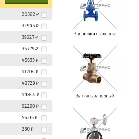
20382
₽
32945
₽
Задвижки стальные
39627
₽
35779
₽
45633
₽
41204
₽
48729
₽
44844
₽
Вентиль запорный
62290
₽
56316
₽
230
₽