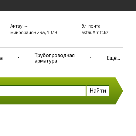
Актау
Эл. почта
микрорайон 29А, 43/9
aktau@mtt.kz
Трубопроводная
а
Ещё...
арматура
Найти