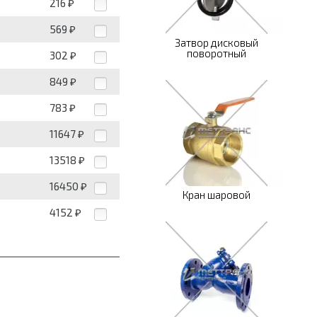
216
₽
569
₽
Затвор дисковый
поворотный
302
₽
849
₽
783
₽
11647
₽
13518
₽
16450
₽
Кран шаровой
4152
₽