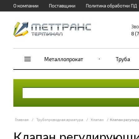
О компании
Поставщики
Политика обработки ПД
Зво
8 (
Металлопрокат
Труба
Главная
/
Трубопроводная арматура
/
Клапан
/
Клапан регулиру
Клапан регулирующи