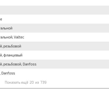
de
тальной
альной, Valtec
й, резьбовой
й, фланцевый
, резьбовой, Danfoss
, Danfoss
Показать ещё
20
из
739