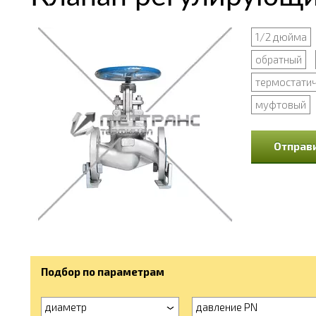
1/2 дюйма
обратный
термостати
муфтовый
Отправи
Подбор по параметрам
диаметр
давление PN