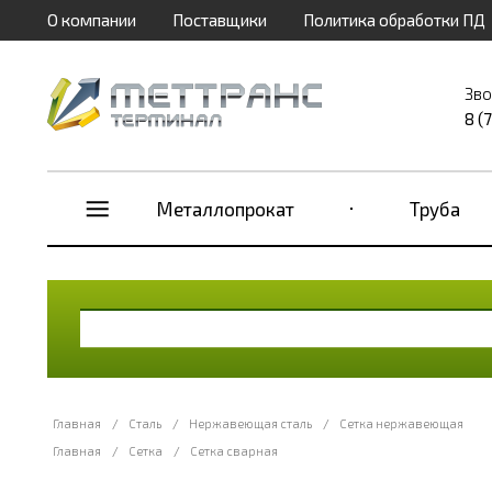
О компании
Поставщики
Политика обработки ПД
Зво
8 (
Металлопрокат
Труба
Главная
/
Сталь
/
Нержавеющая сталь
/
Сетка нержавеющая
Главная
/
Сетка
/
Сетка сварная