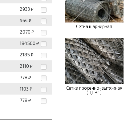
2933
₽
464
₽
Сетка шарнирная
2070
₽
184500
₽
2185
₽
2110
₽
778
₽
Сетка просечно-вытяжная
1103
₽
(ЦПВС)
778
₽