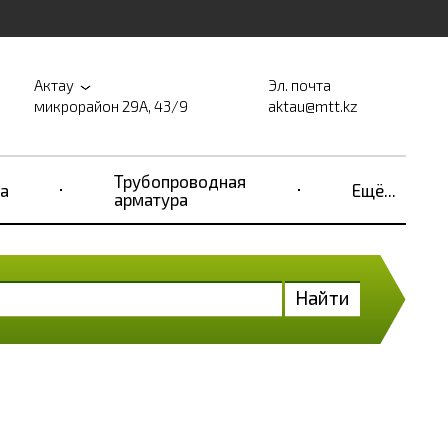
Актау
Эл. почта
микрорайон 29А, 43/9
aktau@mtt.kz
Трубопроводная
а
Ещё...
арматура
Найти