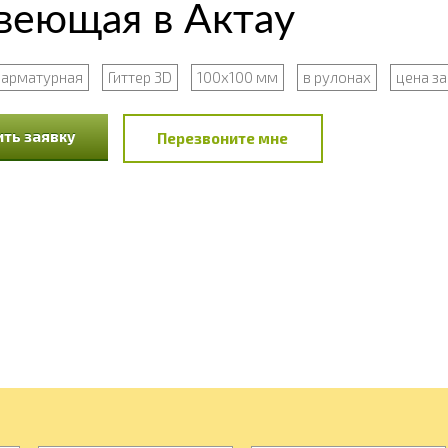
веющая в Актау
арматурная
Гиттер 3D
100x100 мм
в рулонах
цена за
ть заявку
Перезвоните мне