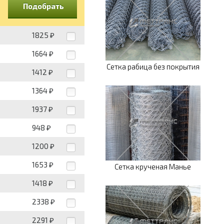
Подобрать
1825
₽
1664
₽
Сетка рабица без покрытия
1412
₽
1364
₽
1937
₽
948
₽
1200
₽
1653
₽
Сетка крученая Манье
1418
₽
2338
₽
2291
₽