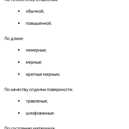
обычной;
повышенной.
По длине:
немерные;
мерные;
кратные мерным.
По качеству отделки поверхности:
травленые;
шлифованные.
По состоянию материала: