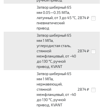
ручной привод
Затвор шиберный 65
мм 0.05—0.35 МПа,
латунный, от 3 до 45 °С,
2874
₽
пневматический
привод
Затвор шиберный 65
мм 1 МПа,
углеродистая сталь,
стяжной
2874
₽
межфланцевый, от -40
до 130 °С, ручной
привод, KVANT
Затвор шиберный 65
мм 1 МПа,
нержавеющий,
стяжной
2874
₽
межфланцевый, от -40
до 130 °С, ручной
привод, KVANT