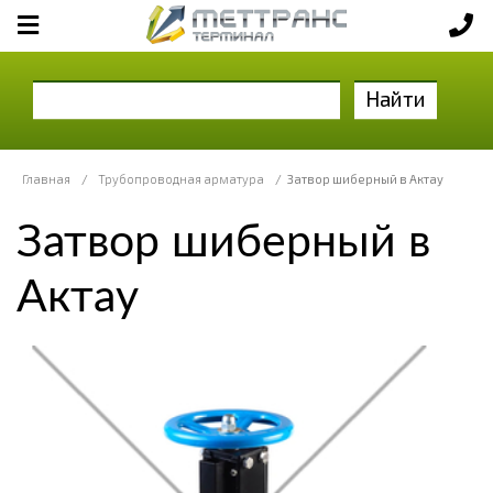
Найти
Главная
/
Трубопроводная арматура
/
Затвор шиберный в Актау
Затвор шиберный в
Актау