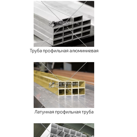
Труба профильная алюминиевая
Латунная профильная труба