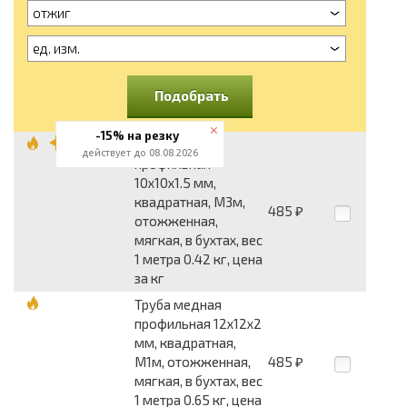
отжиг
ед. изм.
Подобрать
-15% на резку
Труба медная
действует до 08.08.2026
профильная
10x10x1.5 мм,
квадратная, М3м,
485
₽
отожженная,
мягкая, в бухтах, вес
1 метра 0.42 кг, цена
за кг
Труба медная
профильная 12x12x2
мм, квадратная,
М1м, отожженная,
485
₽
мягкая, в бухтах, вес
1 метра 0.65 кг, цена