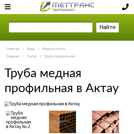
Найти
Главная
/
Медь
/
Медные трубы
Главная
/
Труба
/
Труба профильная
Труба медная
профильная в Актау