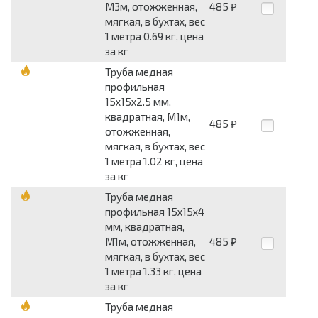
М3м, отожженная,
485
₽
мягкая, в бухтах, вес
1 метра 0.69 кг, цена
за кг
Труба медная
профильная
15x15x2.5 мм,
квадратная, М1м,
485
₽
отожженная,
мягкая, в бухтах, вес
1 метра 1.02 кг, цена
за кг
Труба медная
профильная 15x15x4
мм, квадратная,
М1м, отожженная,
485
₽
мягкая, в бухтах, вес
1 метра 1.33 кг, цена
за кг
Труба медная