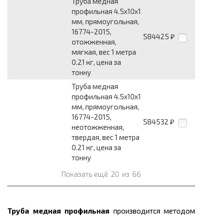
Труба медная
профильная 4.5x10x1
мм, прямоугольная,
16774-2015,
584425
₽
отожженная,
мягкая, вес 1 метра
0.21 кг, цена за
тонну
Труба медная
профильная 4.5x10x1
мм, прямоугольная,
16774-2015,
584532
₽
неотожженная,
твердая, вес 1 метра
0.21 кг, цена за
тонну
Показать ещё
20
из
66
Труба медная профильная
производится методом