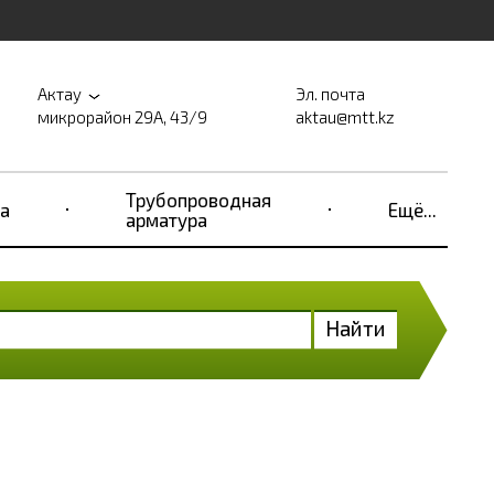
Актау
Эл. почта
микрорайон 29А, 43/9
aktau@mtt.kz
Трубопроводная
а
Ещё...
арматура
Найти