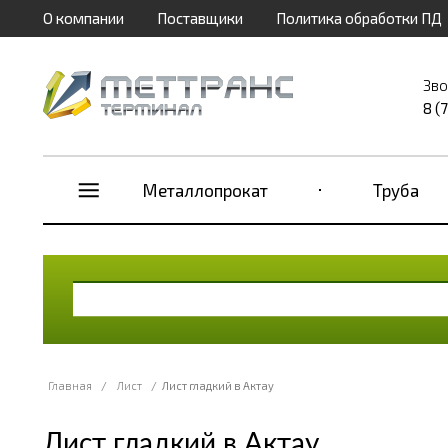
О компании
Поставщики
Политика обработки ПД
Зво
8 (
Металлопрокат
Труба
Главная
/
Лист
/
Лист гладкий в Актау
Лист гладкий в Актау