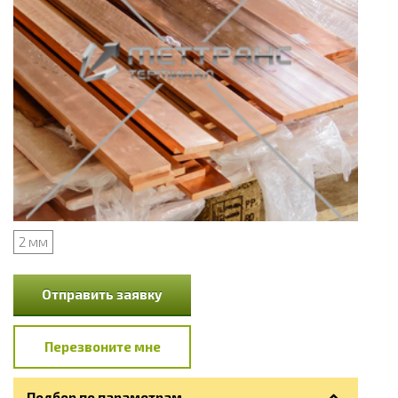
2 мм
Отправить заявку
Перезвоните мне
Подбор по параметрам