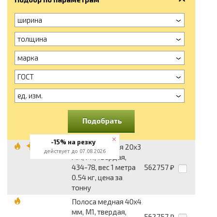
ширина
толщина
марка
ГОСТ
ед. изм.
Подобрать
-15% на резку
Полоса медная 20x3
действует до 07.08.2026
мм, М1, твердая,
434-78, вес 1 метра
562757
₽
0.54 кг, цена за
тонну
Полоса медная 40x4
мм, М1, твердая,
562757
₽