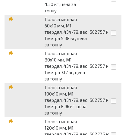
4.30 кг, цена за
тонну
Полоса медная
60x10 мм, М1,
твердая, 434-78, вес
562757
₽
1 метра 5.38 кг, цена
за тонну
Полоса медная
80x10 мм, М1,
твердая, 434-78, вес
562757
₽
1 метра 7.17 кг, цена
за тонну
Полоса медная
100x10 мм, М1,
твердая, 434-78, вес
562757
₽
1 метра 8.96 кг, цена
за тонну
Полоса медная
120x10 мм, М1,
твердая, 434-78, вес
562725
₽