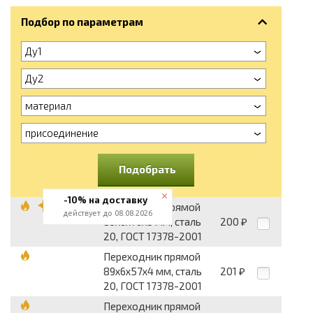
Подбор по параметрам
Ду1
Ду2
материал
присоединение
Подобрать
-10% на доставку
Переходник прямой
действует до 08.08.2026
89х6x76х5 мм, сталь
200
₽
20, ГОСТ 17378-2001
Переходник прямой
89х6x57х4 мм, сталь
201
₽
20, ГОСТ 17378-2001
Переходник прямой