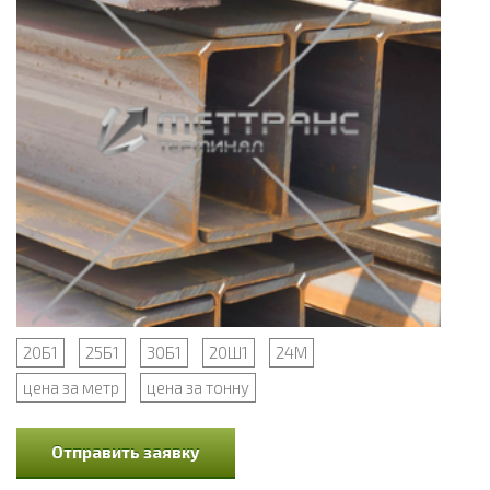
20Б1
25Б1
30Б1
20Ш1
24М
цена за метр
цена за тонну
Отправить заявку