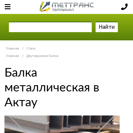
Найти
Главная
/
Сталь
Главная
/
Двутавровая балка
Балка
металлическая в
Актау