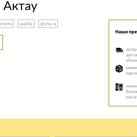
 Актау
плита
шайба
фольга
Наши пр
экспр
дост
объе
мини
парти
нали
безна
расчё