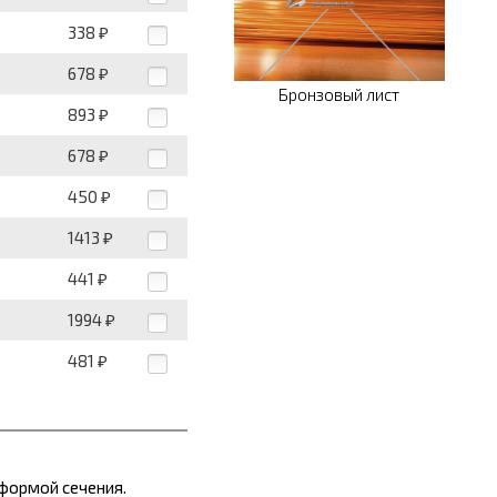
338
₽
678
₽
Бронзовый лист
893
₽
678
₽
450
₽
1413
₽
441
₽
1994
₽
481
₽
формой сечения.