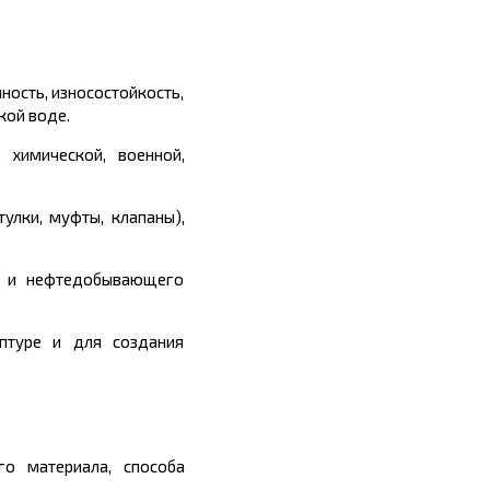
ность, износостойкость,
кой воде.
 химической, военной,
улки, муфты, клапаны),
м и нефтедобывающего
ьптуре и для создания
го материала, способа