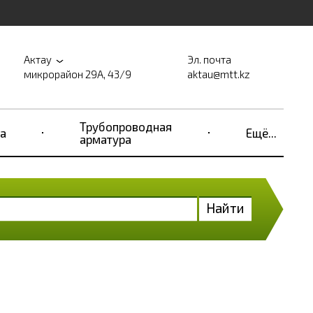
Актау
Эл. почта
микрорайон 29А, 43/9
aktau@mtt.kz
Трубопроводная
а
Ещё...
арматура
Найти