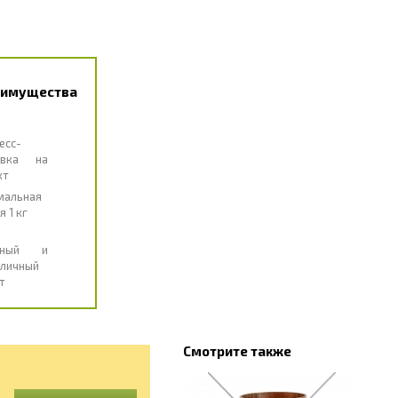
еимущества
есс-
авка на
кт
мальная
я 1 кг
чный и
личный
т
Смотрите также