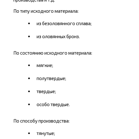
По типу исходного материала:
из безоловянного сплава;
из оловянных бронз.
По состоянию исходного материала:
мягкие;
полутвердые;
твердые;
особо твердые.
По способу производства:
тянутые;