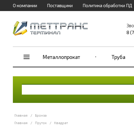
О компании
Поставщики
Политика обработки ПД
Зво
8 (
Металлопрокат
Труба
Главная
/
Бронза
Главная
/
Пруток
/
Квадрат