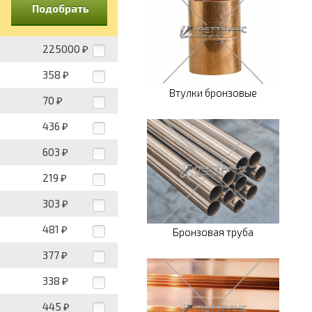
Подобрать
225000
₽
358
₽
Втулки бронзовые
70
₽
436
₽
603
₽
219
₽
303
₽
481
₽
Бронзовая труба
377
₽
338
₽
445
₽