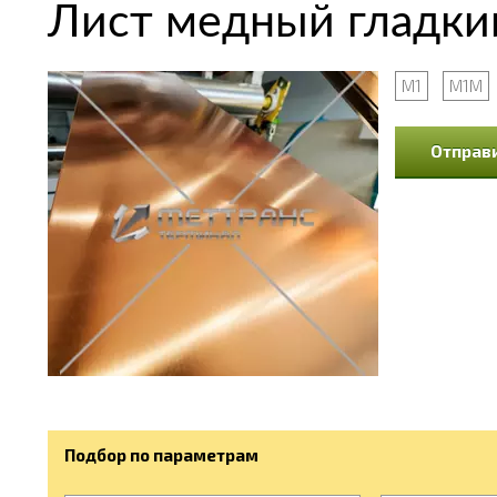
Лист медный гладкий
М1
М1М
Отправи
Подбор по параметрам