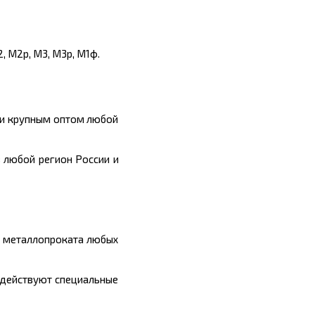
, М2р, М3, М3р, М1ф.
 и крупным оптом любой
 любой регион России и
ы металлопроката любых
 действуют специальные