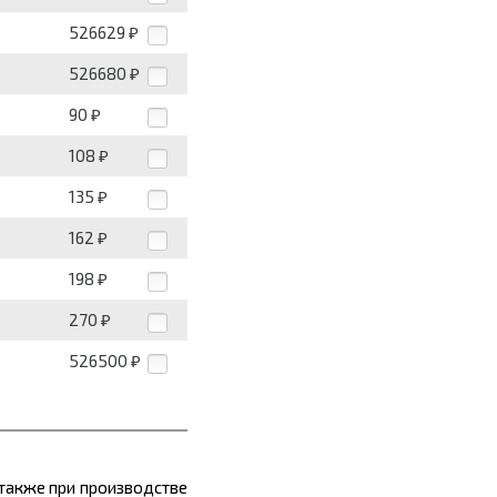
526629
₽
526680
₽
90
₽
108
₽
135
₽
162
₽
198
₽
270
₽
526500
₽
 также при производстве