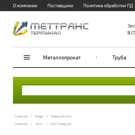
О компании
Поставщики
Политика обработки ПД
Зво
8 (
Металлопрокат
Труба
Главная
/
Медь
/
Медный лист
Главная
/
Лист
/
Лист гладкий