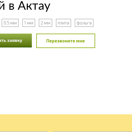
 в Актау
0.5 мм
1 мм
2 мм
плита
фольга
ть заявку
Перезвоните мне