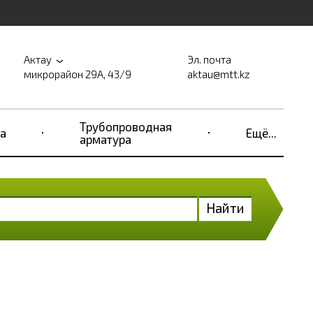
Актау
Эл. почта
микрорайон 29А, 43/9
aktau@mtt.kz
Трубопроводная
а
Ещё...
арматура
Найти