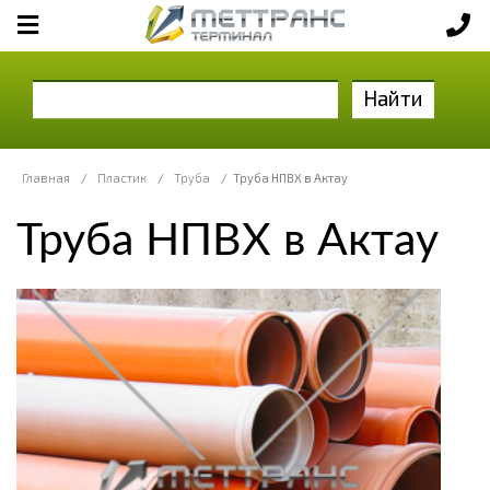
Найти
Главная
/
Пластик
/
Труба
/
Труба НПВХ в Актау
Труба НПВХ в Актау