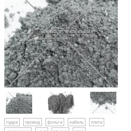
пудра
провод
фольга
кабель
плита