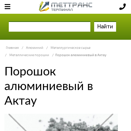
Найти
Главная
/
Алюминий
/
Металлургическое сырье
/
Металлические порошки
/
Порошок алюминиевый в Актау
Порошок
алюминиевый в
Актау