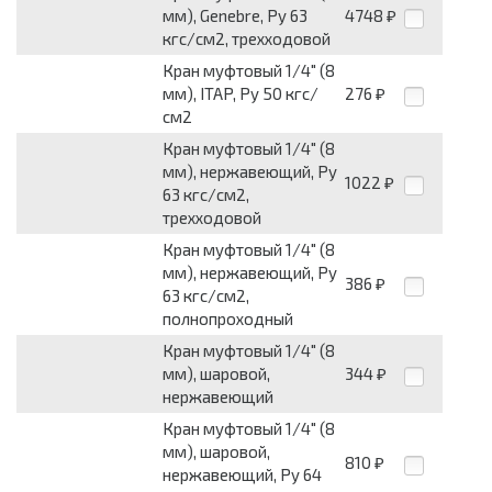
мм), Genebre, Py 63
4748
₽
кгс/см2, трехходовой
Кран муфтовый 1/4" (8
мм), ITAP, Py 50 кгс/
276
₽
см2
Кран муфтовый 1/4" (8
мм), нержавеющий, Py
1022
₽
63 кгс/см2,
трехходовой
Кран муфтовый 1/4" (8
мм), нержавеющий, Py
386
₽
63 кгс/см2,
полнопроходный
Кран муфтовый 1/4" (8
мм), шаровой,
344
₽
нержавеющий
Кран муфтовый 1/4" (8
мм), шаровой,
810
₽
нержавеющий, Py 64