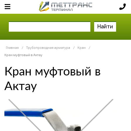
Найти
Главная
/
Трубопроводная арматура
/
Кран
/
Кран муфтовый в Актау
Кран муфтовый в
Актау