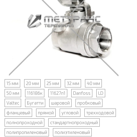
15 мм
20 мм
25 мм
32 мм
40 мм
50 мм
11б18бк
11б27п1
Danfoss
LD
Valtec
Бугатти
шаровой
пробковый
фланцевый
прямой
угловой
трехходовой
полнопроходной
стандартнопроходный
полипропиленовый
полиэтиленовый