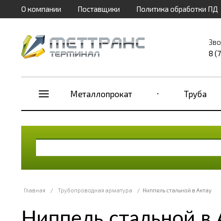
О компании
Поставщики
Политика обработки ПД
Зво
8 (
Металлопрокат
Труба
Главная
/
Трубопроводная арматура
/
Ниппель стальной в Актау
Ниппель стальной в 