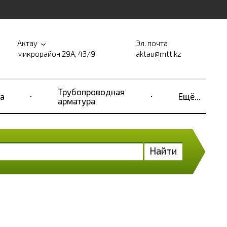
Актау
Эл. почта
микрорайон 29А, 43/9
aktau@mtt.kz
Трубопроводная
а
Ещё...
арматура
Найти