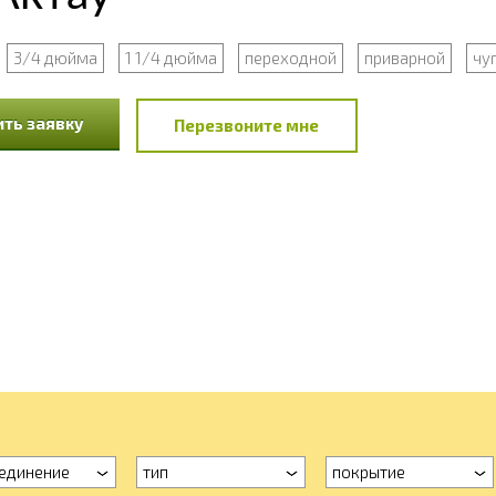
3/4 дюйма
1 1/4 дюйма
переходной
приварной
чу
ть заявку
Перезвоните мне
единение
тип
покрытие