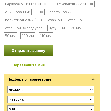
нержавеющий 12Х18Н10Т
нержавеющий AISI 304
оцинкованный
ПВХ
пластиковый
полиэтиленовый (ПЭ)
сварной
стальной
стальной 90 градусов
чугунный
20 мм
50 мм
100 мм
110 мм
Отправить заявку
Перезвоните мне
Подбор по параметрам
диаметр
материал
вид