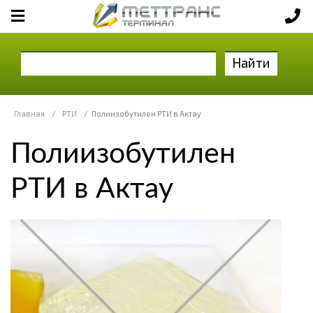
Найти
Главная
/
РТИ
/
Полиизобутилен РТИ в Актау
Полиизобутилен
РТИ в Актау