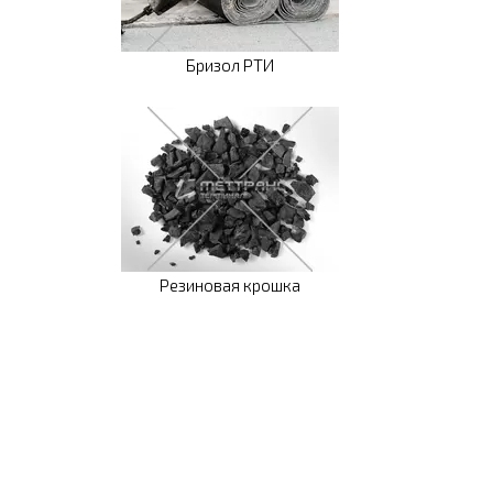
Бризол РТИ
Резиновая крошка