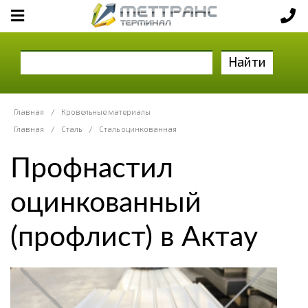
Найти
Главная
/
Кровельные материалы
Главная
/
Сталь
/
Сталь оцинкованная
Профнастил
оцинкованный
(профлист) в Актау