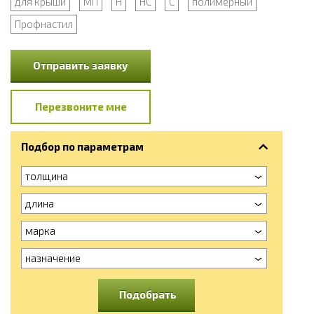
для крыши
МП
Н
НС
С
полимерный
Профнастил
Отправить заявку
Перезвоните мне
Подбор по параметрам
толщина
длина
марка
назначение
Подобрать