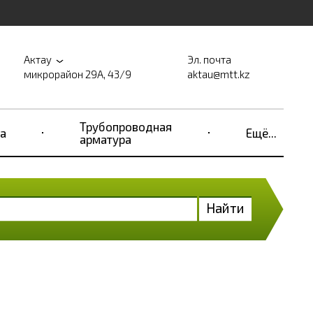
Актау
Эл. почта
микрорайон 29А, 43/9
aktau@mtt.kz
Трубопроводная
а
Ещё...
арматура
Найти