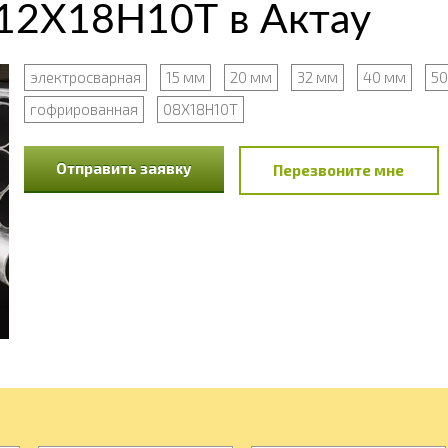
12Х18Н10Т в Актау
электросварная
15 мм
20 мм
32 мм
40 мм
50
гофрированная
08Х18Н10Т
Отправить заявку
Перезвоните мне