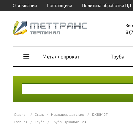
О компании
Поставщики
Политика обработки ПД
Зво
8 (
Металлопрокат
Труба
Главная
/
Сталь
/
Нержавеющая сталь
/
12Х18Н10Т
Главная
/
Труба
/
Труба нержавеющая