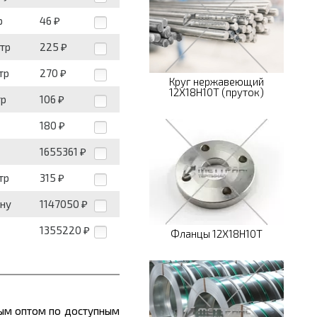
р
46
₽
етр
225
₽
тр
270
₽
Круг нержавеющий
12Х18Н10Т (пруток)
тр
106
₽
180
₽
1655361
₽
тр
315
₽
нну
1147050
₽
1355220
₽
Фланцы 12Х18Н10Т
ным оптом по доступным