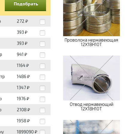
Подобрать
р
272
₽
р
393
₽
Проволока нержавеющая
р
393
₽
12Х18Н10Т
р
941
₽
1164
₽
етр
1486
₽
1347
₽
р
1976
₽
Отвод нержавеющий
12Х18Н10Т
р
2108
₽
1958
₽
ну
1899090
₽