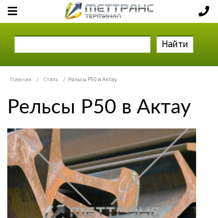
Найти
Главная
/
Сталь
/
Рельсы Р50 в Актау
Рельсы Р50 в Актау