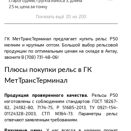
старогодний, группа износа 3, длина
25 м, цена за тонну
Показать ещё
20
из
200
ГК МетТрансТерминал предлагает купить рельс Р50
мелким и крупным оптом. Большой выбор рельсовой
продукции по оптимальным ценам
на складе в Актау,
звоните 8 (708) 731-48-06!
Плюсы покупки рельс в
ГК
МетТрансТерминал
Продукция проверенного качества.
Рельсы Р50
изготовлены с соблюдением стандартов: ГОСТ
18267-
82, 24182-80, 7174-75, Р 51685-2013, ТУ 0921-154-
01124328-2003, СТП М364-73. Параметры рельс
отвечают заявленным требованиям.
Разумные цены.
У нас всегда в наличии прокат