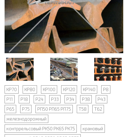
КР70
КР80
КР100
КР120
КР140
Р8
Р11
Р18
Р24
Р33
Р34
Р38
Р43
Р65
Р75
РП50 РП65 РП75
Т58
Т62
железнодорожный
контррельсовый РК50 РК65 РК75
крановый