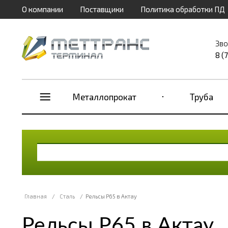
О компании
Поставщики
Политика обработки ПД
Зво
8 (
Металлопрокат
Труба
Главная
/
Сталь
/
Рельсы Р65 в Актау
Рельсы Р65 в Актау