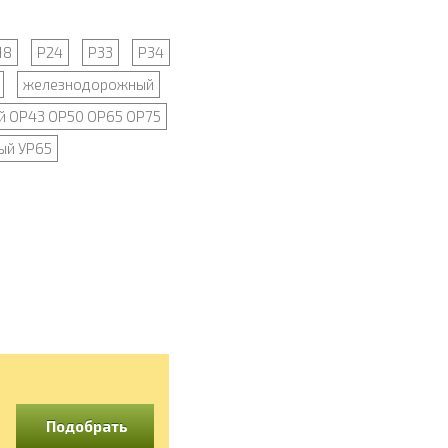
18
Р24
Р33
Р34
железнодорожный
й ОР43 ОР50 ОР65 ОР75
ый УР65
Подобрать