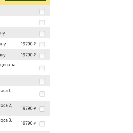
нну
нну
19790
₽
нну
19790
₽
 цена за
оса 1,
оса 2,
19790
₽
оса 3,
19790
₽