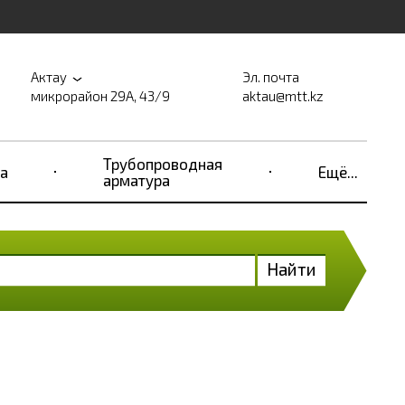
Актау
Эл. почта
микрорайон 29А, 43/9
aktau@mtt.kz
Трубопроводная
а
Ещё...
арматура
Найти