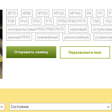
КР70
КР80
КР100
КР120
КР140
Р8
Р11
Р
Р38
Р43
Р50
Р75
РП50 РП65 РП75
Т58
Т62
контррельсовый РК50 РК65 РК75
крановый
остряковы
рамный РР65
трамвайный
узкоколейный
усовиков
Отправить заявку
Перезвоните мне
Состояние